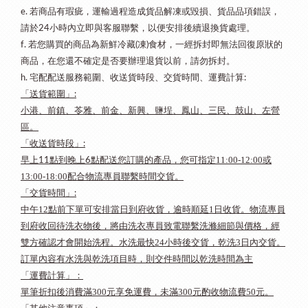
若商品有瑕疵，運輸過程造成貨品解凍或毀損、貨品品項錯誤，
e.
請於
小時內立即與客服聯繫，以便安排後續退換貨處理。
24
若您購買的商品為新鮮冷藏
凍
食材，一經拆封即無法回復原狀的
f.
(
)
商品，在您還不確定是否要辦理退貨以前，請勿拆封。
宅配配送服務範圍、收送貨時段、交貨時間、運費計算
h.
:
「送貨範圍」
:
小港、前鎮、苓雅、前金、新興、鹽埕、鳳山、三民、鼓山、左營
區。
「收送貨時段」
:
早上
點到晚上
點配送您訂購的產品，您可指定11:00-12:00
或
11
6
13:00-18:00配合物流專員聯繫時間
交貨。
「交貨時間」
:
中午12點前下單可安排當日到府收貨，逾時順延1日收貨。
物流專員
到府收回待洗衣物後，將由洗衣專員致電聯繫洗滌細節與價格，經
雙方確認才會開始洗程。水洗最快24小時後交貨，乾洗3日內交貨。
訂單內容有水洗與乾洗項目時，則交件時間以乾洗時間為主
「運費計算」：
單筆折扣後消費滿300元享免運費，未滿300元酌收物流費50元。