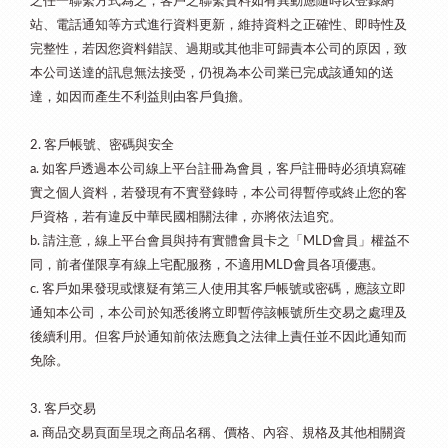
之任一聯繫方式為之，客戶之聯繫資料如有異動應隨時以登錄網
站、電話通知等方式進行資料更新，維持資料之正確性、即時性及
完整性，若因您資料錯誤、過期或其他非可歸責本公司的原因，致
本公司送達的訊息無法接受，仍視為本公司業已完成該通知的送
達，如因而產生不利益則由客戶負擔。
客戶帳號、密碼與安全
2.
如客戶透過本公司線上平台註冊為會員，客戶註冊時必須填寫確
a.
實之個人資料，若發現有不實登錄時，本公司得暫停或終止您的客
戶資格，若有違反中華民國相關法律，亦將依法追究。
請注意，線上平台會員與持有實體會員卡之「
會員」權益不
b.
MLD
同，前者僅限享有線上宅配服務，不適用
會員各項優惠。
MLD
客戶如果發現或懷疑有第三人使用其客戶帳號或密碼，應該立即
c.
通知本公司，本公司於知悉後將立即暫停該帳號所生交易之處理及
後續利用。但客戶於通知前依法應負之法律上責任並不因此通知而
免除。
客戶交易
3.
商品交易頁面呈現之商品名稱、價格、內容、規格及其他相關資
a.