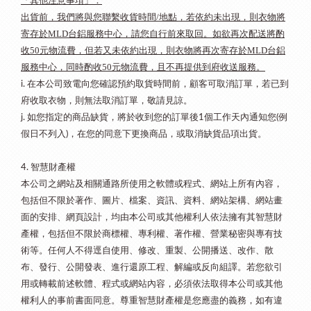
「其他注意事項」：
出貨前，我們將與您聯繫收貨時間/地點，若依約未出現，則衣物將
寄存於MLD台鋁服務中心，請您自行前來取回。如欲再次配送將酌
收50元物流費，但若又未依約出現，則衣物將再次寄存於MLD台鋁
服務中心，同時酌收50元物流費，且不再提供到府收送服務。
在本公司致電向您確認預約取貨時間前，顧客可取消訂單，若已到
i.
府收取衣物，則無法取消訂單，敬請見諒。
如您指定的商品缺貨，將於收到您的訂單後
個工作天內通知您
例
j.
1
(
假日不列入
，在您的同意下更換商品，或取消缺貨品項出貨。
)
智慧財產權
4.
本公司之網站及相關通路所使用之軟體或程式、網站上所有內容，
包括但不限於著作、圖片、檔案、資訊、資料、網站架構、網站畫
面的安排、網頁設計，均由本公司或其他權利人依法擁有其智慧財
產權，包括但不限於商標權、專利權、著作權、營業秘密與專有技
術等。任何人不得逕自使用、修改、重製、公開播送、改作、散
布、發行、公開發表、進行還原工程、解編或反向組譯。若您欲引
用或轉載前述軟體、程式或網站內容，必須依法取得本公司或其他
權利人的事前書面同意。尊重智慧財產權是您應盡的義務，如有違