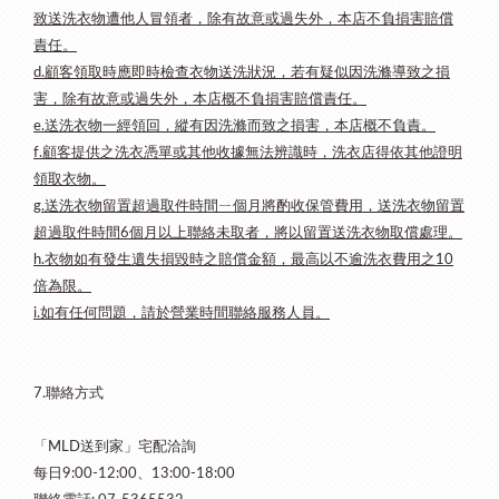
致送洗衣物遭他人冒領者，除有故意或過失外，本店不負損害賠償
責任。
d.顧客領取時應即時檢查衣物送洗狀況，若有疑似因洗滌導致之損
害，除有故意或過失外，本店概不負損害賠償責任。
e.送洗衣物一經領回，縱有因洗滌而致之損害，本店概不負責。
f.顧客提供之洗衣憑單或其他收據無法辨識時，洗衣店得依其他證明
領取衣物。
g.送洗衣物留置超過取件時間ㄧ個月將酌收保管費用，送洗衣物留置
超過取件時間6個月以上聯絡未取者，將以留置送洗衣物取償處理。
h.衣物如有發生遺失損毀時之賠償金額，最高以不逾洗衣費用之10
倍為限。
i.如有任何問題，請於營業時間聯絡服務人員。
7.聯絡方式
「MLD送到家」宅配洽詢
每日9:00-12:00、13:00-18:00