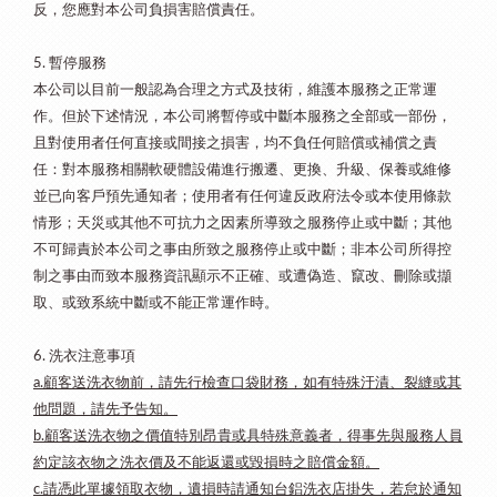
反，您應對本公司負損害賠償責任。
暫停服務
5.
本公司以目前一般認為合理之方式及技術，維護本服務之正常運
作。但於下述情況，本公司將暫停或中斷本服務之全部或一部份，
且對使用者任何直接或間接之損害，均不負任何賠償或補償之責
任：
對本服務相關軟硬體設備進行搬遷、更換、升級、保養或維修
並已向客戶預先通知者；
使用者有任何違反政府法令或本使用條款
情形；
天災或其他不可抗力之因素所導致之服務停止或中斷；
其他
不可歸責於本公司之事由所致之服務停止或中斷；
非本公司所得控
制之事由而致本服務資訊顯示不正確、或遭偽造、竄改、刪除或擷
取、或致系統中斷或不能正常運作時。
6. 洗衣注意事項
a.顧客送洗衣物前，請先行檢查口袋財務，如有特殊汙漬、裂縫或其
他問題，請先予告知。
b.顧客送洗衣物之價值特別昂貴或具特殊意義者，得事先與服務人員
約定該衣物之洗衣價及不能返還或毀損時之賠償金額。
c.請憑此單據領取衣物，遺損時請通知台鋁洗衣店掛失，若怠於通知