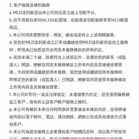
客戶服務及權利義務
1.
送到家是由本公司所設置之線上宅配平台。
a. MLD
您不用親自來到MLD台鋁賣場，也能透過宅配服務享受MLD嚴選
b.
商品。
本公司得依實際情形，增加、修改或是終止上述相關服務。
c.
當您於
送到家成立訂單或繼續使用
送到家所提供之服務
d.
MLD
MLD
時，即視為已知悉並完全同意本服務條款的所有約定。
若您未滿二十歲，除應符合上述規定外，並應於您的家長（或監
e.
護人）閱讀、瞭解並同意本服務條款之所有內容及其後修改變更
後，方得使用或繼續使用本服務。當您使用或繼續使用本服務時，
即推定您的家長（或監護人）已閱讀、瞭解並同意接受本服務條款
之所有內容及其後修改變更。
本公司針對任一違反法律規定、未遵循雙方約定、惡意濫用服務權
f.
益之客戶，保有終止該客戶帳戶服務之權利。
本公司有權於未來任何時間基於需要修改本條款內容，並得將修
g.
改內容以電子郵件、電話、通信網路、網路公告或其他適當方式通
知客戶。
本公司為提供服務之必要通知客戶相關訊息時，得以客戶所留存
h.