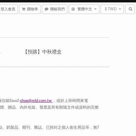
登入會員
購物車
聯絡我們
繁體中文
$ TWD
A
【預購】中秋禮盒
服信箱
Email:
，或於上班時間來電
shop@mld.com.tw
體、贈品、內外包裝、發票及所有附隨文件或資料的完整
點、奶製品、期刊、雜誌、已拆封之個人衛生用品等，無
7