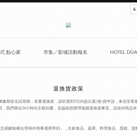
式 點心家
市集／影城活動報名
HOTEL DÙ
退換貨政策
猶豫期並非試用期，若要退換貨，請於貨到
7
日內提出退
(
換
)
貨申請，來信至客
因，我們將在
24
小時內主動回覆，並協助您辦理後續退換貨事宜。請保持商品本
訊交易解除權合理例外情事適用準則」，生鮮食品、蔬果、料理食品、蛋糕、甜