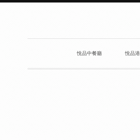
悅品中餐廳
悅品港